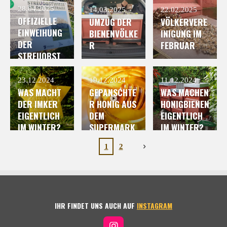
BEGEGNUNGE
28.04.2025
14.03.2025
22.02.2025
N
OFFIZIELLE
UMZUG DER
VÖLKERVERE
EINWEIHUNG
BIENENVÖLKE
INIGUNG IM
DER
R
FEBRUAR
STREUOBST
WIESE
HILDEN
23.12.2024
19.12.2024
11.12.2024
WAS MACHT
GEPANSCHTE
WAS MACHEN
DER IMKER
R HONIG AUS
HONIGBIENEN
EIGENTLICH
DEM
EIGENTLICH
IM WINTER?
SUPERMARK
IM WINTER?
T
1
2
IHR FINDET UNS AUCH AUF
INSTAGRAM